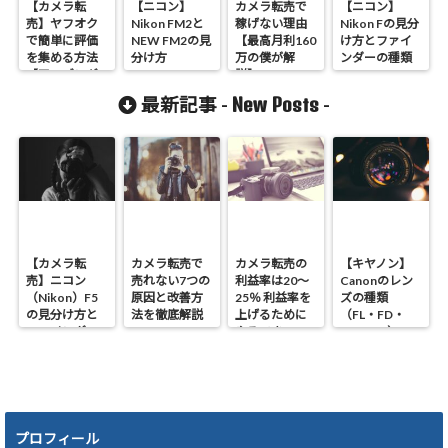
【カメラ転
【ニコン】
カメラ転売で
【ニコン】
売】ヤフオク
Nikon FM2と
稼げない理由
Nikon Fの見分
で簡単に評価
NEW FM2の見
【最高月利160
け方とファイ
を集める方法
分け方
万の僕が解
ンダーの種類
【アマゾンギ
説】
フト券】
New Posts
最新記事 -
-
【カメラ転
カメラ転売で
カメラ転売の
【キヤノン】
売】ニコン
売れない7つの
利益率は20～
Canonのレン
（Nikon）F5
原因と改善方
25％ 利益率を
ズの種類
の見分け方と
法を徹底解説
上げるために
（FL・FD・
ファインダー
やるべき4つの
NEW FD）の
の種類！！
ポイント
違いと見分け
方
プロフィール