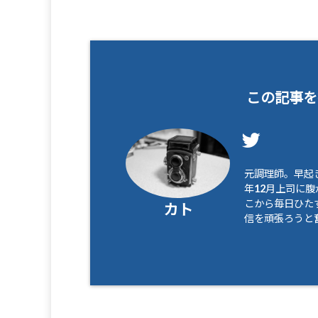
この記事を
元調理師。早起き
年12月上司に
こから毎日ひたす
カト
信を頑張ろうと