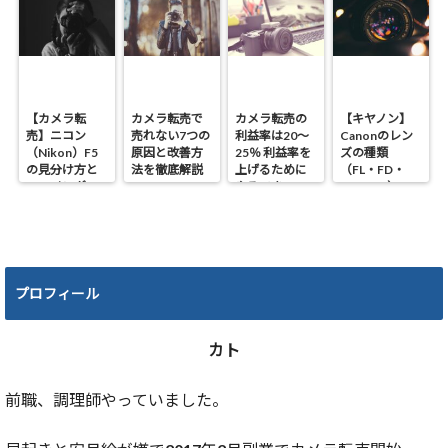
【カメラ転
カメラ転売で
カメラ転売の
【キヤノン】
売】ニコン
売れない7つの
利益率は20～
Canonのレン
（Nikon）F5
原因と改善方
25％ 利益率を
ズの種類
の見分け方と
法を徹底解説
上げるために
（FL・FD・
ファインダー
やるべき4つの
NEW FD）の
の種類！！
ポイント
違いと見分け
方
プロフィール
カト
前職、調理師やっていました。