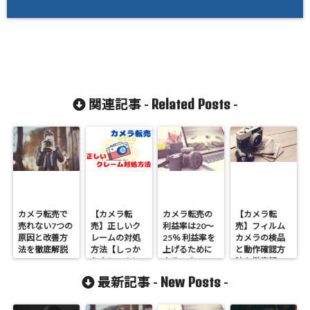
Related Posts
関連記事 -
-
カメラ転売で
【カメラ転
カメラ転売の
【カメラ転
売れない7つの
売】正しいク
利益率は20～
売】フィルム
原因と改善方
レームの対処
25％ 利益率を
カメラの検品
法を徹底解説
方法【しっか
上げるために
と動作確認方
りクレームに
やるべき4つの
法を徹底解
対応してアカ
ポイント
説！【もうフ
New Posts
最新記事 -
-
ウントを守り
ィルムカメラ
ましょう】
は怖くない】