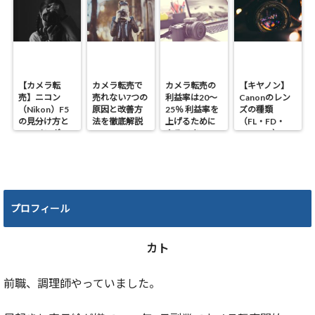
【カメラ転
カメラ転売で
カメラ転売の
【キヤノン】
売】ニコン
売れない7つの
利益率は20～
Canonのレン
（Nikon）F5
原因と改善方
25％ 利益率を
ズの種類
の見分け方と
法を徹底解説
上げるために
（FL・FD・
ファインダー
やるべき4つの
NEW FD）の
の種類！！
ポイント
違いと見分け
方
プロフィール
カト
前職、調理師やっていました。