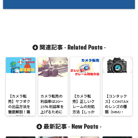
Related Posts
関連記事 -
-
【カメラ転
カメラ転売の
【カメラ転
【コンタック
売】ヤフオク
利益率は20～
売】正しいク
ス】CONTAX
の出品方法を
25％ 利益率を
レームの対処
のレンズの種
徹底解説！誰
上げるために
方法【しっか
類（MMJ・
でも簡単にで
やるべき4つの
りクレームに
AEJ・MMG・
きるテンプレ
ポイント
対応してアカ
AEG）の見分
New Posts
最新記事 -
-
ートあり！！
ウントを守り
け方
ましょう】