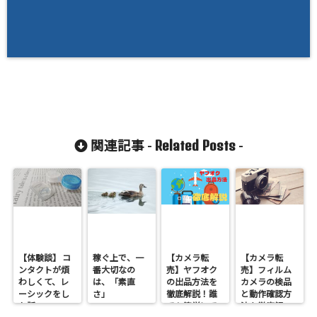
Related Posts
関連記事 -
-
【体験談】 コ
稼ぐ上で、一
【カメラ転
【カメラ転
ンタクトが煩
番大切なの
売】ヤフオク
売】フィルム
わしくて、レ
は、「素直
の出品方法を
カメラの検品
ーシックをし
さ」
徹底解説！誰
と動作確認方
た話
でも簡単にで
法を徹底解