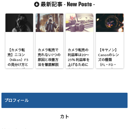
きるテンプレ
説！【もうフ
New Posts
最新記事 -
-
ートあり！！
ィルムカメラ
は怖くない】
【カメラ転
カメラ転売で
カメラ転売の
【キヤノン】
売】ニコン
売れない7つの
利益率は20～
Canonのレン
（Nikon）F5
原因と改善方
25％ 利益率を
ズの種類
の見分け方と
法を徹底解説
上げるために
（FL・FD・
ファインダー
やるべき4つの
NEW FD）の
の種類！！
ポイント
違いと見分け
方
プロフィール
カト