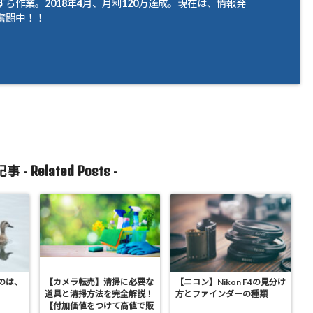
ら作業。2018年4月、月利120万達成。現在は、情報発
奮闘中！！
Related Posts
事 -
-
のは、
【カメラ転売】清掃に必要な
【ニコン】Nikon F4の見分け
道具と清掃方法を完全解説！
方とファインダーの種類
【付加価値をつけて高値で販