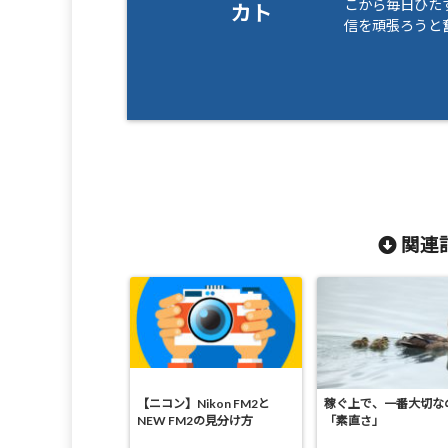
こから毎日ひたす
カト
信を頑張ろうと
関連記
【ニコン】Nikon FM2と
稼ぐ上で、一番大切な
NEW FM2の見分け方
「素直さ」