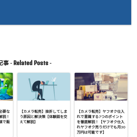
Related Posts
事 -
-
必要な
【カメラ転売】挫折してしま
【カメラ転売】ヤフオク仕入
解説！
う原因と解決策【体験談を交
れで意識する7つのポイント
値で販
えて解説】
を徹底解説！【ヤフオク仕入
れヤフオク売りだけでも月30
万円は可能です】