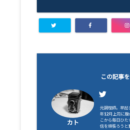
この記事を
元調理師。早起き
年12月上司に
こから毎日ひたす
カト
信を頑張ろうと