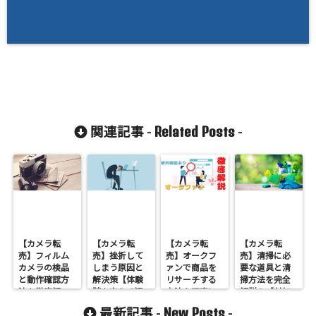
Related Posts
関連記事 -
-
【カメラ転
【カメラ転
【カメラ転
【カメラ転
売】フィルム
売】挫折して
売】オークフ
売】清掃に必
カメラの検品
しまう原因と
ァンで商品を
要な道具と清
と動作確認方
解決策【体験
リサーチする
掃方法を完全
法を徹底解
談を交えて解
方法を丁寧に
解説！【付加
説！【もうフ
説】
解説！！
価値をつけて
New Posts
最新記事 -
-
ィルムカメラ
高値で販売し