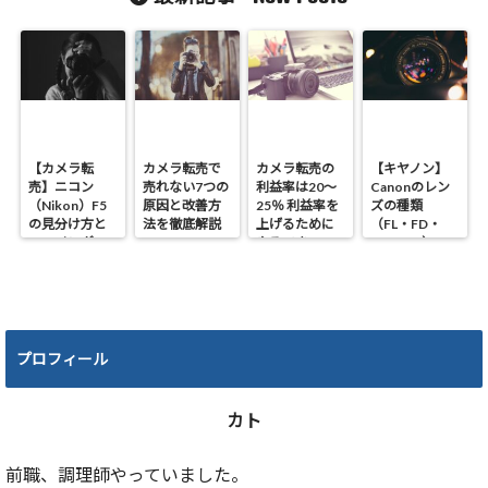
は怖くない】
よう】
【カメラ転
カメラ転売で
カメラ転売の
【キヤノン】
売】ニコン
売れない7つの
利益率は20～
Canonのレン
（Nikon）F5
原因と改善方
25％ 利益率を
ズの種類
の見分け方と
法を徹底解説
上げるために
（FL・FD・
ファインダー
やるべき4つの
NEW FD）の
の種類！！
ポイント
違いと見分け
方
プロフィール
カト
前職、調理師やっていました。