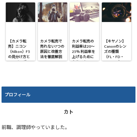
【カメラ転
カメラ転売で
カメラ転売の
【キヤノン】
売】ニコン
売れない7つの
利益率は20～
Canonのレン
（Nikon）F5
原因と改善方
25％ 利益率を
ズの種類
の見分け方と
法を徹底解説
上げるために
（FL・FD・
ファインダー
やるべき4つの
NEW FD）の
の種類！！
ポイント
違いと見分け
方
プロフィール
カト
前職、調理師やっていました。