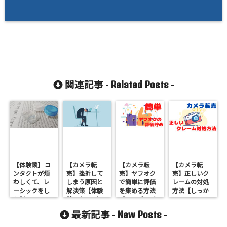
Related Posts
関連記事 -
-
【体験談】 コ
【カメラ転
【カメラ転
【カメラ転
ンタクトが煩
売】挫折して
売】ヤフオク
売】正しいク
わしくて、レ
しまう原因と
で簡単に評価
レームの対処
ーシックをし
解決策【体験
を集める方法
方法【しっか
た話
談を交えて解
【アマゾンギ
りクレームに
説】
フト券】
対応してアカ
New Posts
最新記事 -
-
ウントを守り
ましょう】