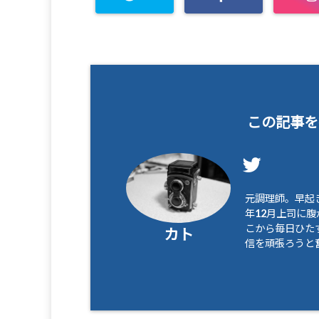
この記事を
元調理師。早起き
年12月上司に
こから毎日ひたす
カト
信を頑張ろうと