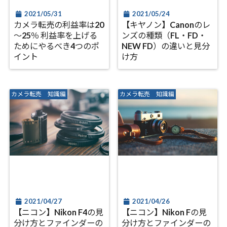
2021/05/31
2021/05/24
カメラ転売の利益率は20
【キヤノン】Canonのレ
～25％ 利益率を上げる
ンズの種類（FL・FD・
ためにやるべき4つのポ
NEW FD）の違いと見分
イント
け方
カメラ転売 知識編
カメラ転売 知識編
2021/04/27
2021/04/26
【ニコン】Nikon F4の見
【ニコン】Nikon Fの見
分け方とファインダーの
分け方とファインダーの