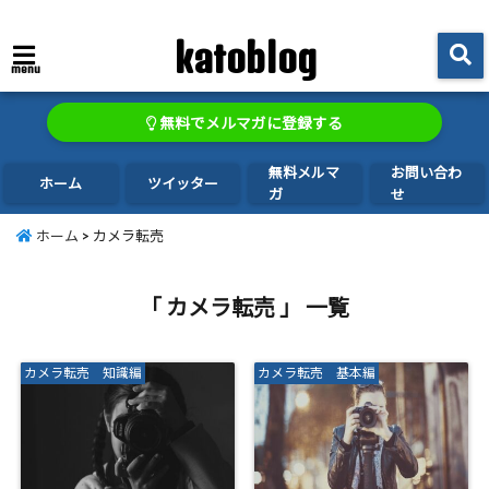
katoblog
menu
無料でメルマガに登録する
無料メルマ
お問い合わ
ホーム
ツイッター
ガ
せ
ホーム
>
カメラ転売
「 カメラ転売 」 一覧
カメラ転売 知識編
カメラ転売 基本編