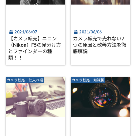
2021/06/07
2021/06/06
【カメラ転売】ニコン
カメラ転売で売れない7
（Nikon）F5の見分け方
つの原因と改善方法を徹
とファインダーの種
底解説
類！！
カメラ転売 仕入れ編
カメラ転売 知識編